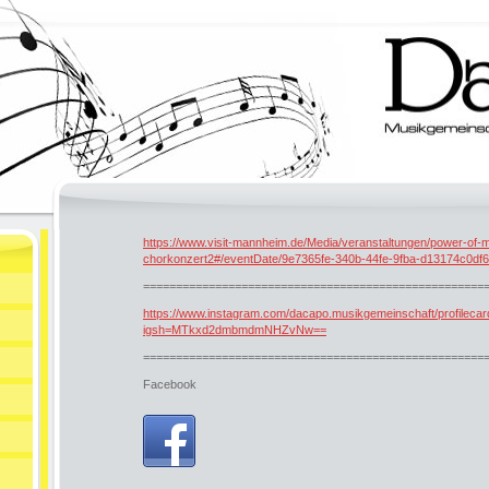
https://www.visit-mannheim.de/Media/veranstaltungen/power-of-
chorkonzert2#/eventDate/9e7365fe-340b-44fe-9fba-d13174c0df
====================================================
https://www.instagram.com/dacapo.musikgemeinschaft/profilecar
igsh=MTkxd2dmbmdmNHZvNw==
====================================================
Facebook