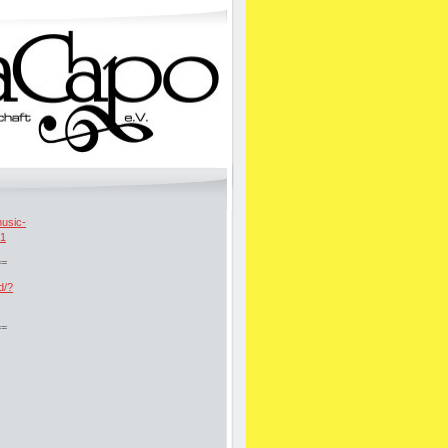
music-
61
==
d/?
==